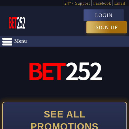
24*7 Support
Facebook
Email
LOGIN
SIGN UP
Menu
SEE ALL
PROMOTIONS