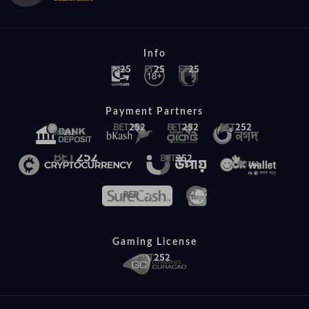
Info
Payment Partners
Gaming License