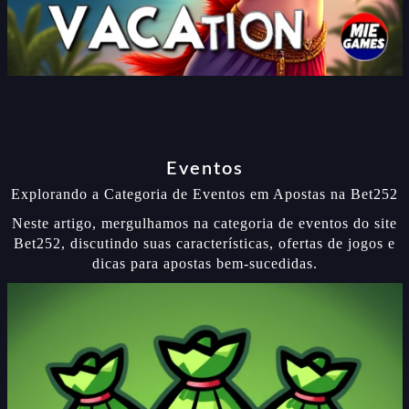
Eventos
Explorando a Categoria de Eventos em Apostas na Bet252
Neste artigo, mergulhamos na categoria de eventos do site
Bet252, discutindo suas características, ofertas de jogos e
dicas para apostas bem-sucedidas.