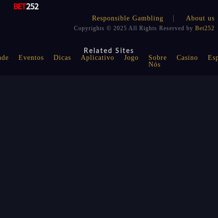
Responsible Gambling
About us
Copyrights © 2025 All Rights Reserved by
Bet252
Related Sites
ade
Eventos
Dicas
Aplicativo
Jogo
Sobre
Casino
Esp
Nós