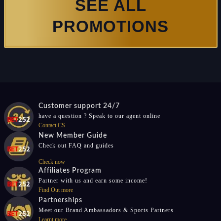
SEE ALL
PROMOTIONS
Customer support 24/7
have a question ? Speak to our agent online
Contact CS
New Member Guide
Check out FAQ and guides
Check now
Affiliates Program
Partner with us and earn some income!
Find Out more
Partnerships
Meet our Brand Ambassadors & Sports Partners
Learnt more