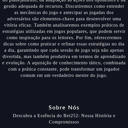
gestão adequada de recursos. Discutiremos como entender
as mecânicas do jogo e antecipar as jogadas dos
adversários são elementos-chave para desenvolver uma
vitória eficaz. Também analisaremos exemplos práticos de
estratégias utilizadas em jogos populares, que podem servir
como inspiração para os leitores. Por fim, ofereceremos
dicas sobre como praticar e refinar essas estratégias no dia
a dia, garantindo que cada sessão de jogo seja não apenas
divertida, mas também produtiva em termos de aprendizado
e evolução. A aquisição de conhecimento tático, combinada
com a prática constante, pode transformar um jogador
comum em um verdadeiro mestre do jogo.
Sobre Nós
Descubra a Essência do Bet252: Nossa História e
Compromissos