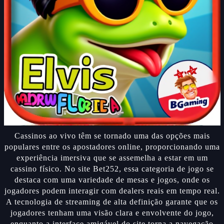
Cassinos ao vivo têm se tornado uma das opções mais
populares entre os apostadores online, proporcionando uma
experiência imersiva que se assemelha a estar em um
cassino físico. No site Bet252, essa categoria de jogo se
destaca com uma variedade de mesas e jogos, onde os
jogadores podem interagir com dealers reais em tempo real.
A tecnologia de streaming de alta definição garante que os
jogadores tenham uma visão clara e envolvente do jogo,
enquanto a interface amigável do site torna a navegação