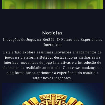
Notícias
Inovações de Jogos na Bet252: O Futuro das Experiências
Interativas
Este artigo explora as últimas inovações e lançamentos de
jogos na plataforma Bet252, destacando as melhorias na
interface, mecânicas de jogo interativas e a introdução de
elementos de realidade aumentada. Com essas mudanças, a
plataforma busca aprimorar a experiência do usuário e
atrair novos jogadores.