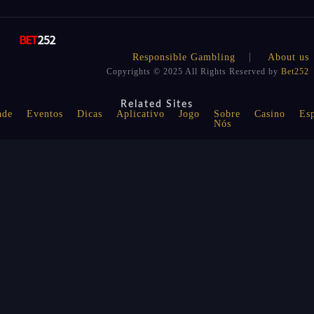
Responsible Gambling
About us
Copyrights © 2025 All Rights Reserved by
Bet252
Related Sites
ade
Eventos
Dicas
Aplicativo
Jogo
Sobre
Casino
Esp
Nós