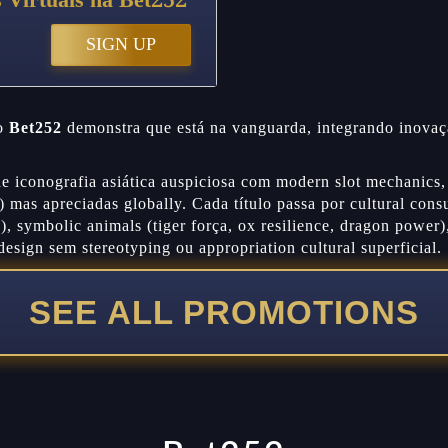
Virtuais na Bet252
SIGN UP
 o
Bet252
demonstra que está na vanguarda, integrando inovaçã
 de iconografia asiática auspiciosa com modern slot mechanics
mas apreciadas globally. Cada título passa por cultural consu
), symbolic animals (tiger força, ox resilience, dragon power)
sign sem stereotyping ou appropriation cultural superficial.
SEE ALL PROMOTIONS