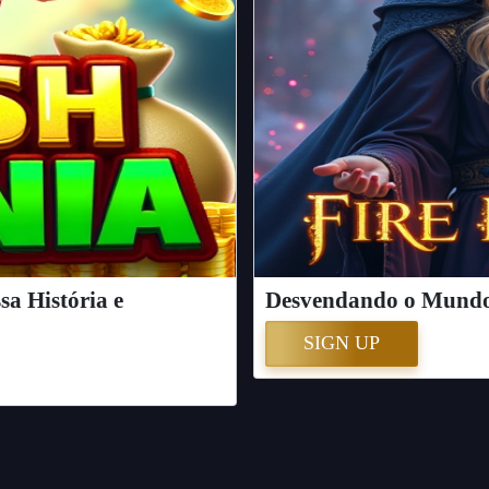
sa História e
Desvendando o Mundo 
SIGN UP