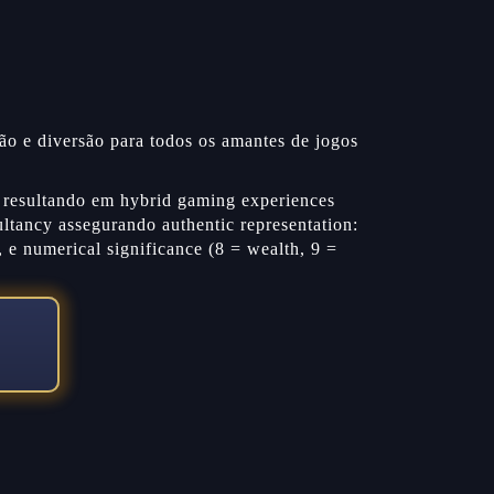
o e diversão para todos os amantes de jogos
, resultando em hybrid gaming experiences
ltancy assegurando authentic representation:
, e numerical significance (8 = wealth, 9 =