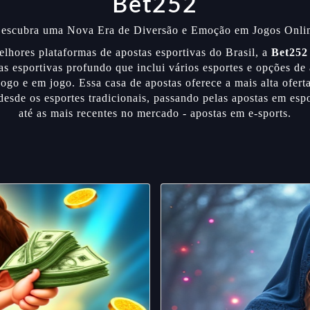
Bet252
escubra uma Nova Era de Diversão e Emoção em Jogos Onli
lhores plataformas de apostas esportivas do Brasil, a
Bet252
tas esportivas profundo que inclui vários esportes e opções de
jogo e em jogo. Essa casa de apostas oferece a mais alta ofer
desde os esportes tradicionais, passando pelas apostas em espo
até as mais recentes no mercado - apostas em e-sports.