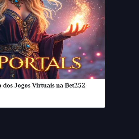
dos Jogos Virtuais na Bet252