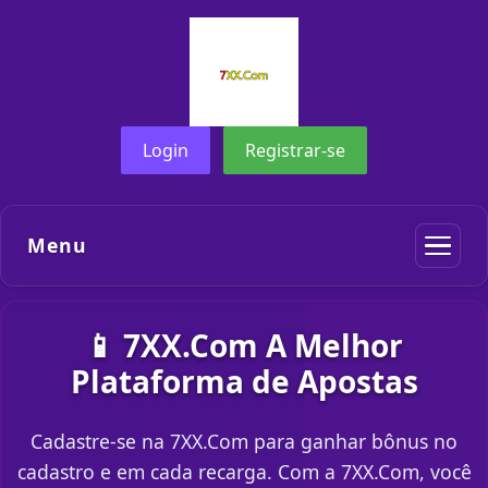
Login
Registrar-se
Menu
📱 7XX.Com A Melhor
Plataforma de Apostas
Cadastre-se na 7XX.Com para ganhar bônus no
cadastro e em cada recarga. Com a 7XX.Com, você