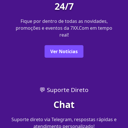
24/7
Fique por dentro de todas as novidades,
promoções e eventos da 7XX.Com em tempo
real!
Ver Notícias
💬 Suporte Direto
Chat
Suporte direto via Telegram, respostas rápidas e
atendimento personalizado!