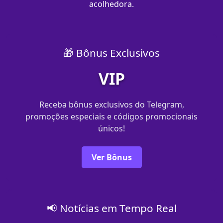
acolhedora.
🎁 Bônus Exclusivos
VIP
Receba bônus exclusivos do Telegram,
promoções especiais e códigos promocionais
únicos!
Ver Bônus
📢 Notícias em Tempo Real