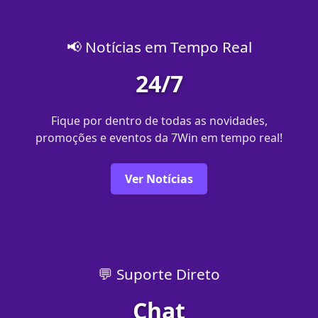
📢 Notícias em Tempo Real
24/7
Fique por dentro de todas as novidades,
promoções e eventos da 7Win em tempo real!
Ver Notícias
💬 Suporte Direto
Chat