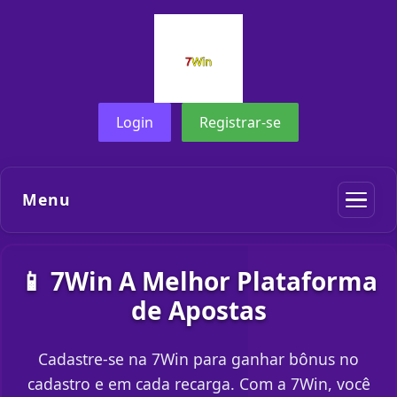
Login
Registrar-se
Menu
📱 7Win A Melhor Plataforma
de Apostas
Cadastre-se na 7Win para ganhar bônus no
cadastro e em cada recarga. Com a 7Win, você