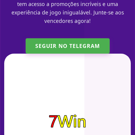
tem acesso a promoções incríveis e uma
experiência de jogo inigualável. Junte-se aos
vencedores agora!
SEGUIR NO TELEGRAM