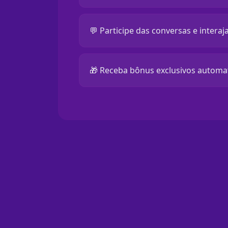
💬 Participe das conversas e interaj
🎁 Receba bônus exclusivos autom