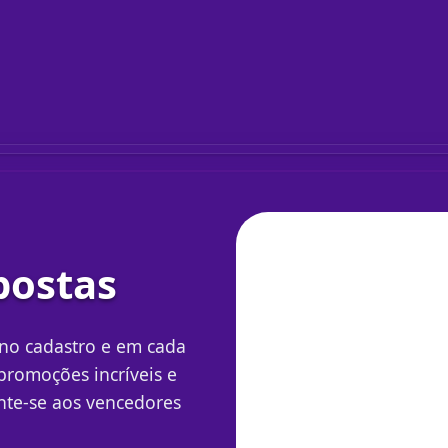
postas
no cadastro e em cada
promoções incríveis e
unte-se aos vencedores