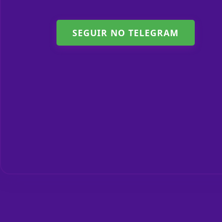
SEGUIR NO TELEGRAM