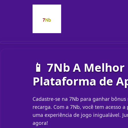
📱 7Nb A Melhor
Plataforma de A
Cadastre-se na 7Nb para ganhar bônus 
recarga. Com a 7Nb, você tem acesso a 
uma experiência de jogo inigualável. J
agora!