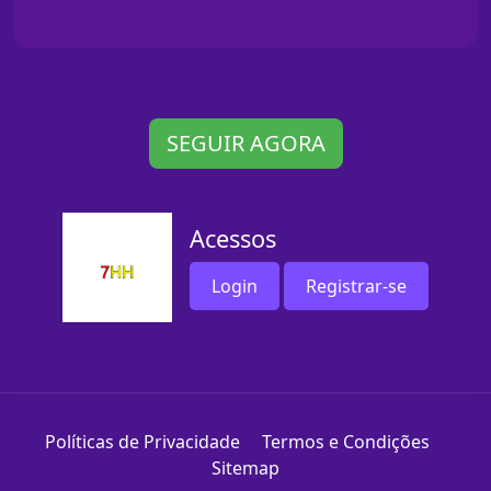
SEGUIR AGORA
Acessos
Login
Registrar-se
Políticas de Privacidade
Termos e Condições
Sitemap