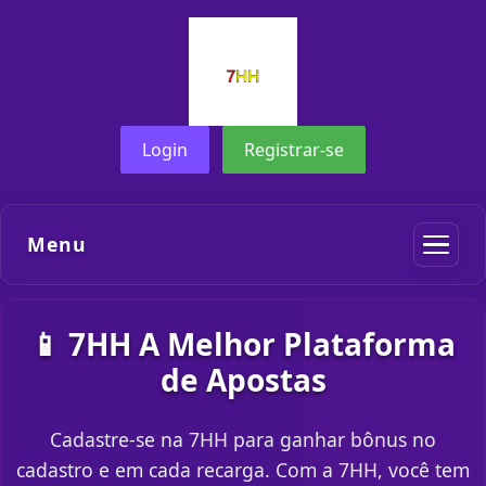
Login
Registrar-se
Menu
📱 7HH A Melhor Plataforma
de Apostas
Cadastre-se na 7HH para ganhar bônus no
cadastro e em cada recarga. Com a 7HH, você tem