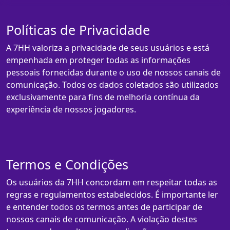
Políticas de Privacidade
A 7HH valoriza a privacidade de seus usuários e está
empenhada em proteger todas as informações
pessoais fornecidas durante o uso de nossos canais de
comunicação. Todos os dados coletados são utilizados
exclusivamente para fins de melhoria contínua da
experiência de nossos jogadores.
Termos e Condições
Os usuários da 7HH concordam em respeitar todas as
regras e regulamentos estabelecidos. É importante ler
e entender todos os termos antes de participar de
nossos canais de comunicação. A violação destes