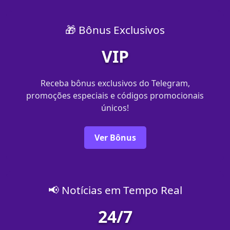
🎁 Bônus Exclusivos
VIP
Receba bônus exclusivos do Telegram,
promoções especiais e códigos promocionais
únicos!
Ver Bônus
📢 Notícias em Tempo Real
24/7