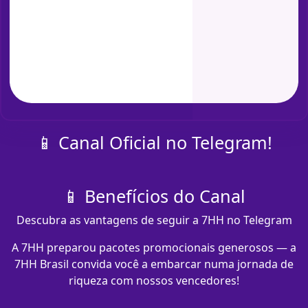
📱 Canal Oficial no Telegram!
📱 Benefícios do Canal
Descubra as vantagens de seguir a 7HH no Telegram
A 7HH preparou pacotes promocionais generosos — a
7HH Brasil convida você a embarcar numa jornada de
riqueza com nossos vencedores!