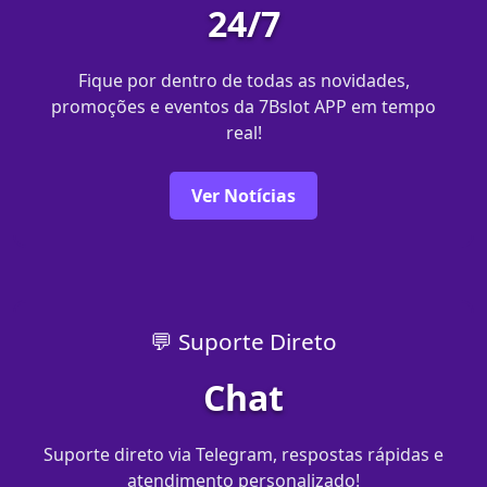
24/7
Fique por dentro de todas as novidades,
promoções e eventos da 7Bslot APP em tempo
real!
Ver Notícias
💬 Suporte Direto
Chat
Suporte direto via Telegram, respostas rápidas e
atendimento personalizado!