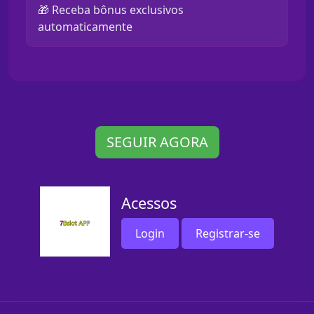
🎁 Receba bônus exclusivos
automaticamente
SEGUIR AGORA
Acessos
Login
Registrar-se