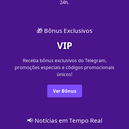
24h.
🎁 Bônus Exclusivos
VIP
Receba bônus exclusivos do Telegram,
promoções especiais e códigos promocionais
únicos!
Ver Bônus
📢 Notícias em Tempo Real