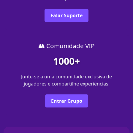
Falar Suporte
👥 Comunidade VIP
1000+
Junte-se a uma comunidade exclusiva de
jogadores e compartilhe experiências!
Entrar Grupo