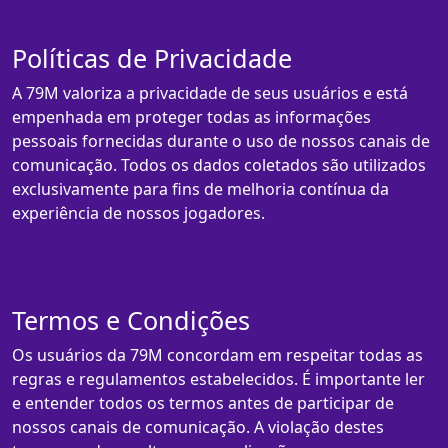
Políticas de Privacidade
A 79M valoriza a privacidade de seus usuários e está
empenhada em proteger todas as informações
pessoais fornecidas durante o uso de nossos canais de
comunicação. Todos os dados coletados são utilizados
exclusivamente para fins de melhoria contínua da
experiência de nossos jogadores.
Termos e Condições
Os usuários da 79M concordam em respeitar todas as
regras e regulamentos estabelecidos. É importante ler
e entender todos os termos antes de participar de
nossos canais de comunicação. A violação destes