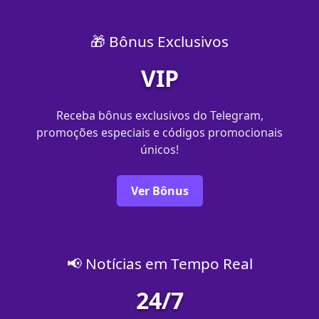
🎁 Bônus Exclusivos
VIP
Receba bônus exclusivos do Telegram,
promoções especiais e códigos promocionais
únicos!
Ver Bônus
📢 Notícias em Tempo Real
24/7