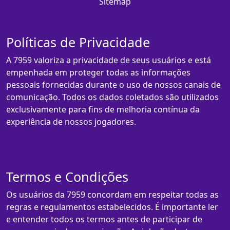
Sitemap
Políticas de Privacidade
A 7959 valoriza a privacidade de seus usuários e está
empenhada em proteger todas as informações
pessoais fornecidas durante o uso de nossos canais de
comunicação. Todos os dados coletados são utilizados
exclusivamente para fins de melhoria contínua da
experiência de nossos jogadores.
Termos e Condições
Os usuários da 7959 concordam em respeitar todas as
regras e regulamentos estabelecidos. É importante ler
e entender todos os termos antes de participar de