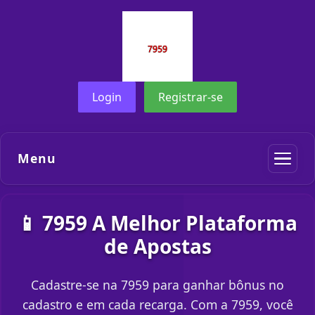
Login
Registrar-se
Menu
📱 7959 A Melhor Plataforma
de Apostas
Cadastre-se na 7959 para ganhar bônus no
cadastro e em cada recarga. Com a 7959, você