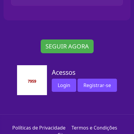
SEGUIR AGORA
Acessos
Login
Registrar-se
Políticas de Privacidade
Termos e Condições