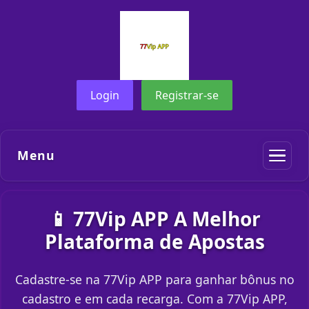
Login
Registrar-se
Menu
📱 77Vip APP A Melhor
Plataforma de Apostas
Cadastre-se na 77Vip APP para ganhar bônus no
cadastro e em cada recarga. Com a 77Vip APP,