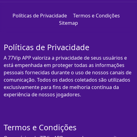
Políticas de Privacidade
Termos e Condições
Sitemap
Políticas de Privacidade
A 77Vip APP valoriza a privacidade de seus usuários e
está empenhada em proteger todas as informações
pessoais fornecidas durante o uso de nossos canais de
comunicação. Todos os dados coletados são utilizados
exclusivamente para fins de melhoria contínua da
experiência de nossos jogadores.
Termos e Condições