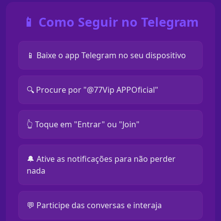
📱 Como Seguir no Telegram
📱 Baixe o app Telegram no seu dispositivo
🔍 Procure por "@77Vip APPOficial"
👆 Toque em "Entrar" ou "Join"
🔔 Ative as notificações para não perder
nada
💬 Participe das conversas e interaja