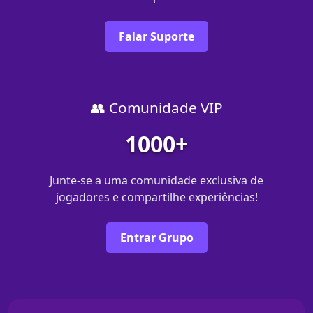
Falar Suporte
👥 Comunidade VIP
1000+
Junte-se a uma comunidade exclusiva de
jogadores e compartilhe experiências!
Entrar Grupo