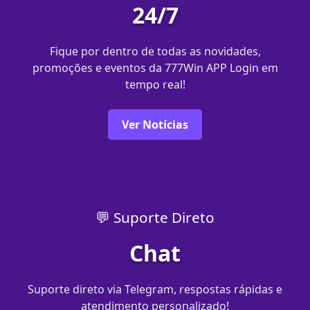
24/7
Fique por dentro de todas as novidades,
promoções e eventos da 777Win APP Login em
tempo real!
Ver Notícias
💬 Suporte Direto
Chat
Suporte direto via Telegram, respostas rápidas e
atendimento personalizado!