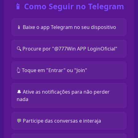
📱 Como Seguir no Telegram
📱 Baixe o app Telegram no seu dispositivo
🔍 Procure por "@777Win APP LoginOficial"
👆 Toque em "Entrar" ou "Join"
🔔 Ative as notificações para não perder
nada
💬 Participe das conversas e interaja