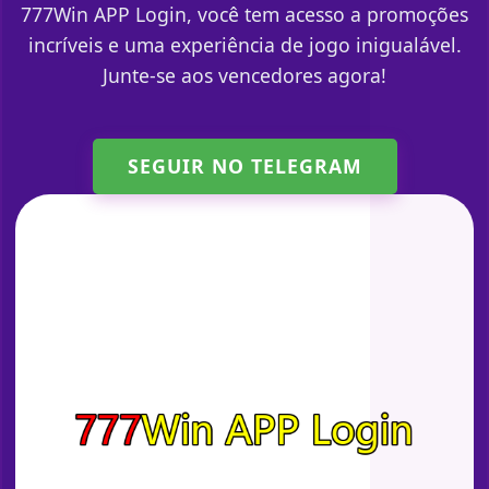
777Win APP Login, você tem acesso a promoções
incríveis e uma experiência de jogo inigualável.
Junte-se aos vencedores agora!
SEGUIR NO TELEGRAM