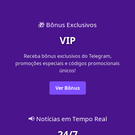
🎁 Bônus Exclusivos
VIP
Receba bônus exclusivos do Telegram,
promoções especiais e códigos promocionais
únicos!
Ver Bônus
📢 Notícias em Tempo Real
24/7