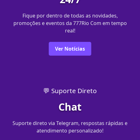
Fique por dentro de todas as novidades,
promoções e eventos da 777Rio Com em tempo
real!
Ver Notícias
💬 Suporte Direto
Chat
Suporte direto via Telegram, respostas rápidas e
atendimento personalizado!