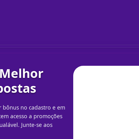
 Melhor
postas
r bônus no cadastro e em
 tem acesso a promoções
ualável. Junte-se aos