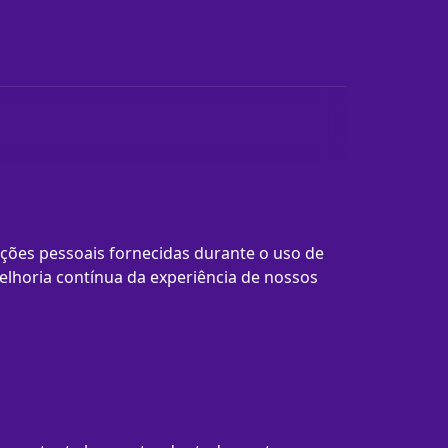
ações pessoais fornecidas durante o uso de
elhoria contínua da experiência de nossos