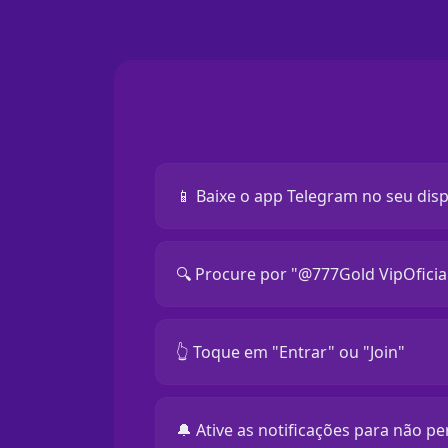
📱 Baixe o app Telegram no seu disp
🔍 Procure por "@777Gold VipOficia
👆 Toque em "Entrar" ou "Join"
🔔 Ative as notificações para não p