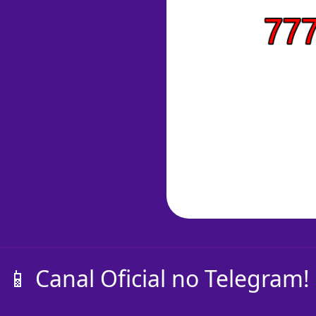
📱 Canal Oficial no Telegram!