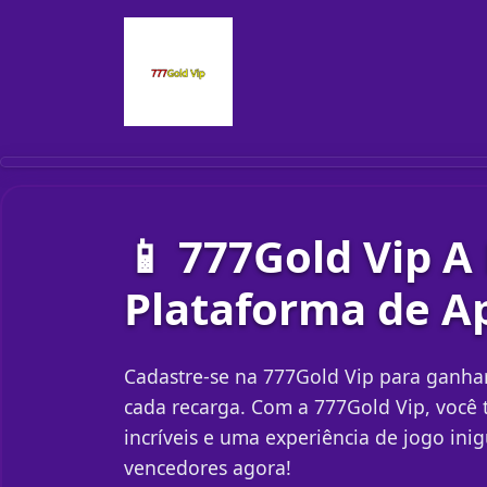
📱 777Gold Vip A
Plataforma de A
Cadastre-se na 777Gold Vip para ganha
cada recarga. Com a 777Gold Vip, você
incríveis e uma experiência de jogo inig
vencedores agora!