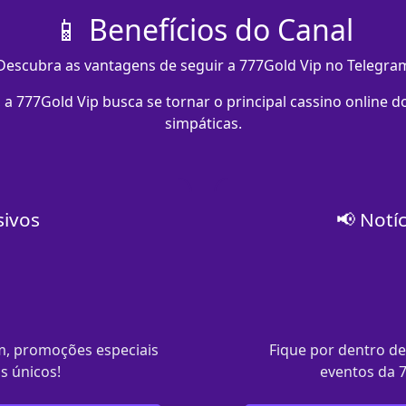
📱 Benefícios do Canal
Descubra as vantagens de seguir a 777Gold Vip no Telegra
a 777Gold Vip busca se tornar o principal cassino online 
simpáticas.
sivos
📢 Notí
m, promoções especiais
Fique por dentro d
s únicos!
eventos da 