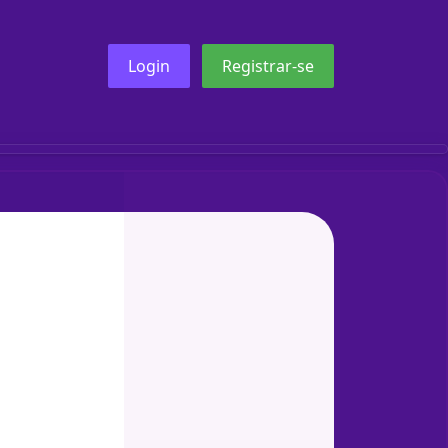
Login
Registrar-se