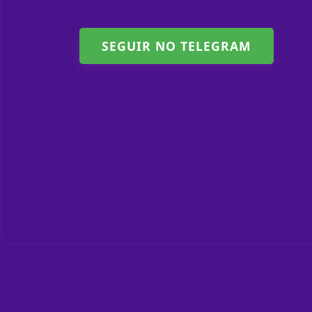
SEGUIR NO TELEGRAM