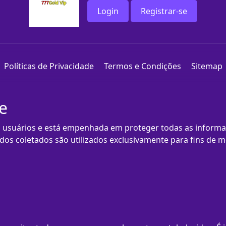
Login
Registrar-se
Políticas de Privacidade
Termos e Condições
Sitemap
de
us usuários e está empenhada em proteger todas as inform
os coletados são utilizados exclusivamente para fins de m