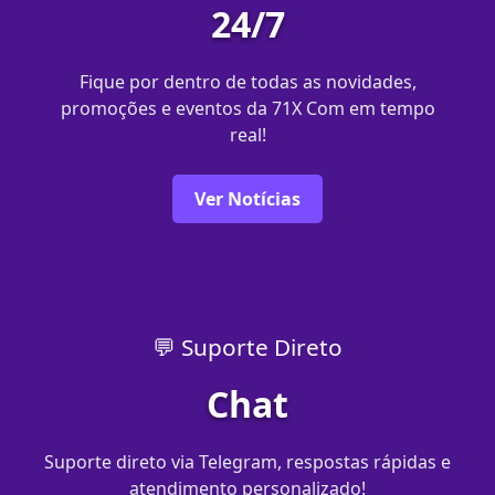
24/7
Fique por dentro de todas as novidades,
promoções e eventos da 71X Com em tempo
real!
Ver Notícias
💬 Suporte Direto
Chat
Suporte direto via Telegram, respostas rápidas e
atendimento personalizado!