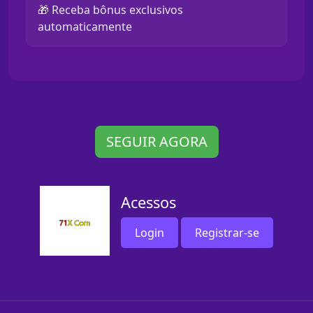
🎁 Receba bônus exclusivos
automaticamente
SEGUIR AGORA
Acessos
Login
Registrar-se