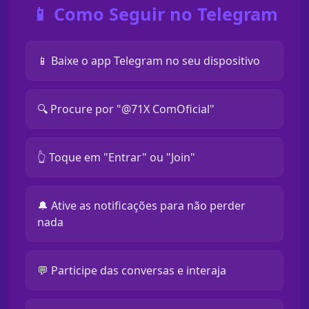
📱 Como Seguir no Telegram
📱 Baixe o app Telegram no seu dispositivo
🔍 Procure por "@71X ComOficial"
👆 Toque em "Entrar" ou "Join"
🔔 Ative as notificações para não perder
nada
💬 Participe das conversas e interaja