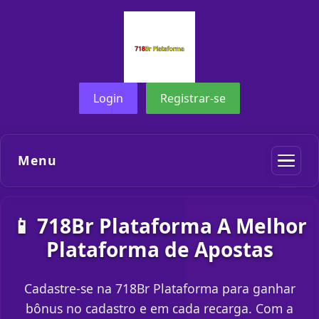
Login
Registrar-se
Menu
📱 718Br Plataforma A Melhor
Plataforma de Apostas
Cadastre-se na 718Br Plataforma para ganhar
bônus no cadastro e em cada recarga. Com a