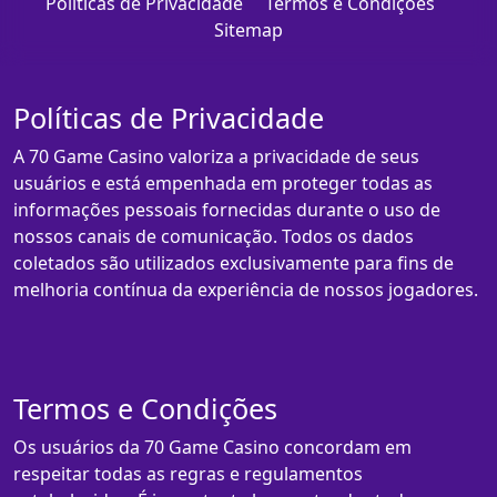
Políticas de Privacidade
Termos e Condições
Sitemap
Políticas de Privacidade
A 70 Game Casino valoriza a privacidade de seus
usuários e está empenhada em proteger todas as
informações pessoais fornecidas durante o uso de
nossos canais de comunicação. Todos os dados
coletados são utilizados exclusivamente para fins de
melhoria contínua da experiência de nossos jogadores.
Termos e Condições
Os usuários da 70 Game Casino concordam em
respeitar todas as regras e regulamentos