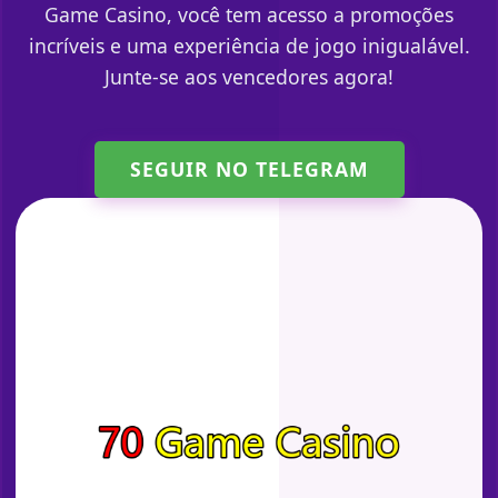
Game Casino, você tem acesso a promoções
incríveis e uma experiência de jogo inigualável.
Junte-se aos vencedores agora!
SEGUIR NO TELEGRAM