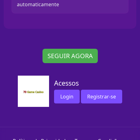
automaticamente
SEGUIR AGORA
Acessos
Login
Registrar-se