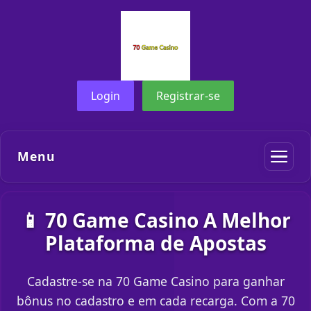
Login
Registrar-se
Menu
📱 70 Game Casino A Melhor
Plataforma de Apostas
Cadastre-se na 70 Game Casino para ganhar
bônus no cadastro e em cada recarga. Com a 70