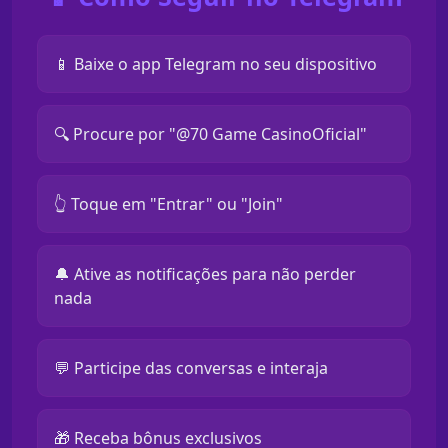
📱 Baixe o app Telegram no seu dispositivo
🔍 Procure por "@70 Game CasinoOficial"
👆 Toque em "Entrar" ou "Join"
🔔 Ative as notificações para não perder
nada
💬 Participe das conversas e interaja
🎁 Receba bônus exclusivos