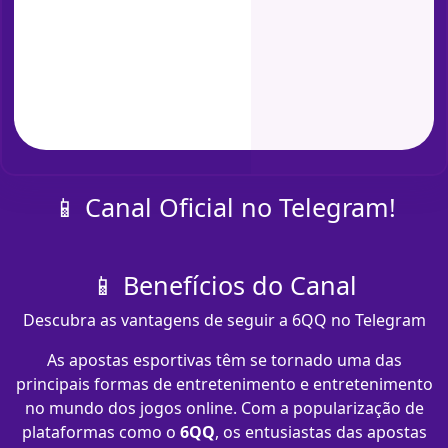
📱 Canal Oficial no Telegram!
📱 Benefícios do Canal
Descubra as vantagens de seguir a 6QQ no Telegram
As apostas esportivas têm se tornado uma das
principais formas de entretenimento e entretenimento
no mundo dos jogos online. Com a popularização de
plataformas como o
6QQ
, os entusiastas das apostas