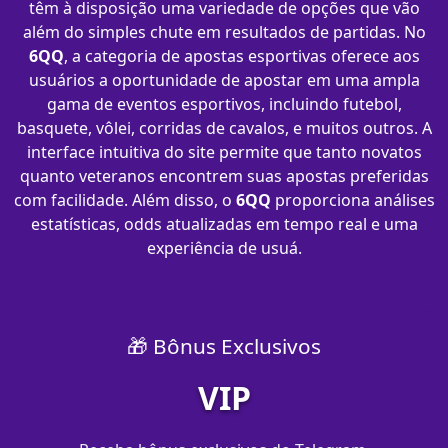
têm à disposição uma variedade de opções que vão
além do simples chute em resultados de partidas. No
6QQ
, a categoria de apostas esportivas oferece aos
usuários a oportunidade de apostar em uma ampla
gama de eventos esportivos, incluindo futebol,
basquete, vôlei, corridas de cavalos, e muitos outros. A
interface intuitiva do site permite que tanto novatos
quanto veteranos encontrem suas apostas preferidas
com facilidade. Além disso, o
6QQ
proporciona análises
estatísticas, odds atualizadas em tempo real e uma
experiência de usuá.
🎁 Bônus Exclusivos
VIP