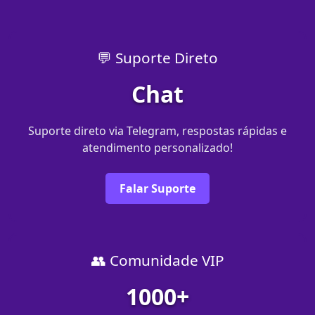
💬 Suporte Direto
Chat
Suporte direto via Telegram, respostas rápidas e
atendimento personalizado!
Falar Suporte
👥 Comunidade VIP
1000+