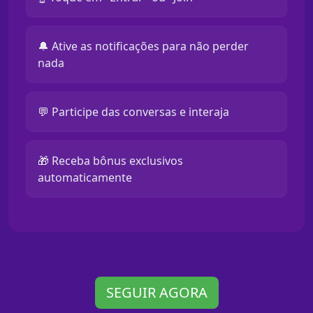
🔔 Ative as notificações para não perder
nada
💬 Participe das conversas e interaja
🎁 Receba bônus exclusivos
automaticamente
SEGUIR AGORA