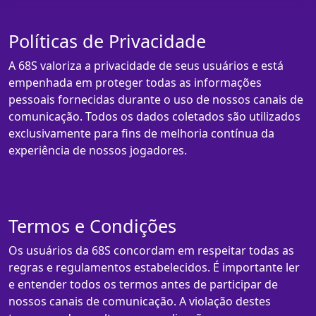
Políticas de Privacidade
A 68S valoriza a privacidade de seus usuários e está
empenhada em proteger todas as informações
pessoais fornecidas durante o uso de nossos canais de
comunicação. Todos os dados coletados são utilizados
exclusivamente para fins de melhoria contínua da
experiência de nossos jogadores.
Termos e Condições
Os usuários da 68S concordam em respeitar todas as
regras e regulamentos estabelecidos. É importante ler
e entender todos os termos antes de participar de
nossos canais de comunicação. A violação destes