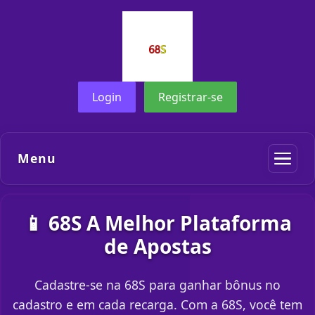
Login
Registrar-se
Menu
📱 68S A Melhor Plataforma
de Apostas
Cadastre-se na 68S para ganhar bônus no
cadastro e em cada recarga. Com a 68S, você tem