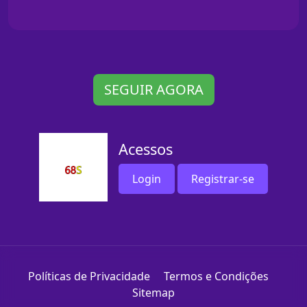
SEGUIR AGORA
Acessos
Login
Registrar-se
Políticas de Privacidade
Termos e Condições
Sitemap