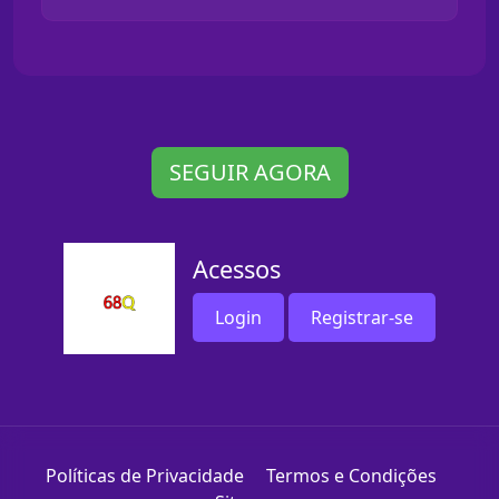
SEGUIR AGORA
Acessos
Login
Registrar-se
Políticas de Privacidade
Termos e Condições