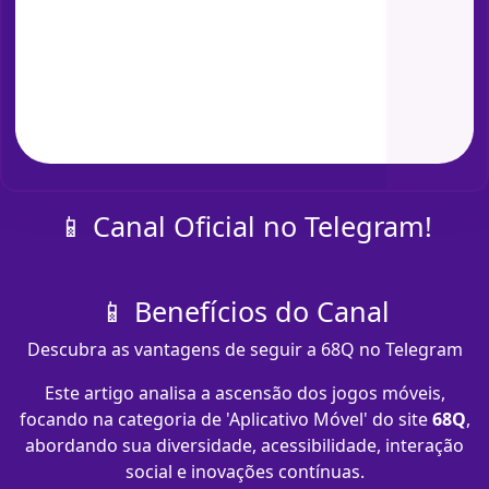
📱 Canal Oficial no Telegram!
📱 Benefícios do Canal
Descubra as vantagens de seguir a 68Q no Telegram
Este artigo analisa a ascensão dos jogos móveis,
focando na categoria de 'Aplicativo Móvel' do site
68Q
,
abordando sua diversidade, acessibilidade, interação
social e inovações contínuas.