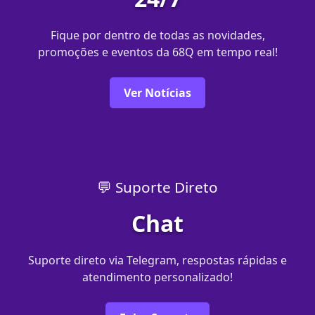
Fique por dentro de todas as novidades,
promoções e eventos da 68Q em tempo real!
Ver Notícias
💬 Suporte Direto
Chat
Suporte direto via Telegram, respostas rápidas e
atendimento personalizado!