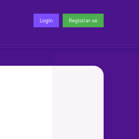
Login
Registrar-se