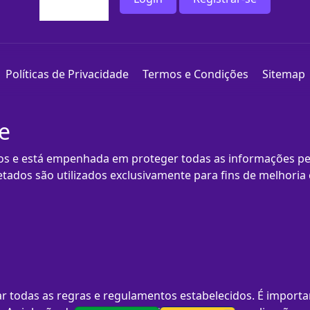
Políticas de Privacidade
Termos e Condições
Sitemap
de
rios e está empenhada em proteger todas as informações p
tados são utilizados exclusivamente para fins de melhoria
 todas as regras e regulamentos estabelecidos. É importa