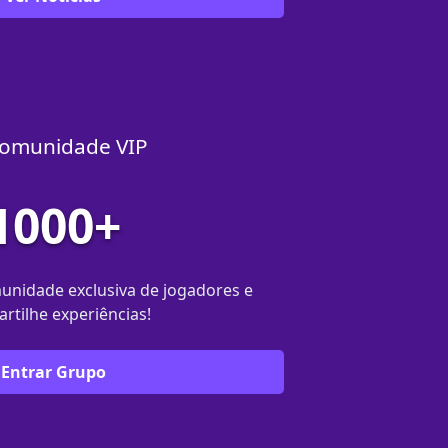
Comunidade VIP
1000+
unidade exclusiva de jogadores e
rtilhe experiências!
Entrar Grupo