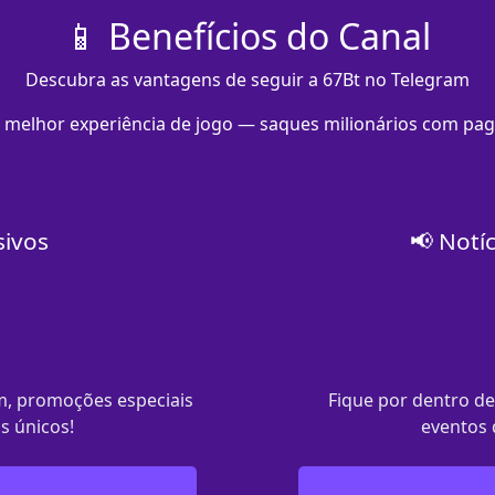
📱 Benefícios do Canal
Descubra as vantagens de seguir a 67Bt no Telegram
a melhor experiência de jogo — saques milionários com pa
sivos
📢 Notí
m, promoções especiais
Fique por dentro d
s únicos!
eventos 