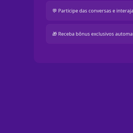
💬 Participe das conversas e interaj
🎁 Receba bônus exclusivos autom