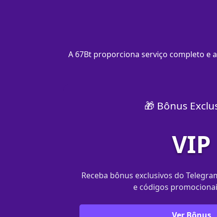
A 67Bt proporciona serviço completo e 
🎁 Bônus Exclu
VIP
Receba bônus exclusivos do Telegra
e códigos promocionai
Ver Bônus