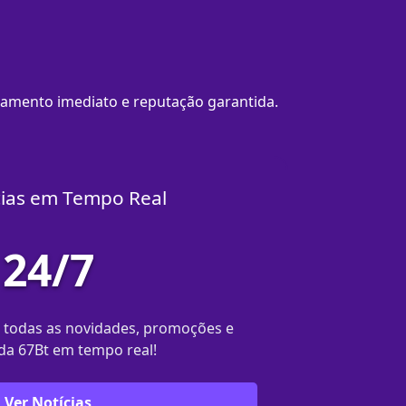
gamento imediato e reputação garantida.
cias em Tempo Real
24/7
e todas as novidades, promoções e
da 67Bt em tempo real!
Ver Notícias