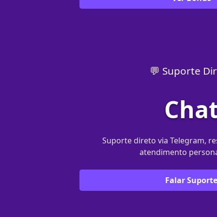
💬 Suporte Di
Cha
Suporte direto via Telegram, r
atendimento persona
Falar Suport