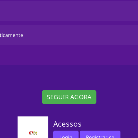
a
aticamente
SEGUIR AGORA
Acessos
Login
Registrar-se