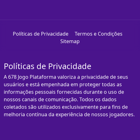
Políticas de Privacidade
Termos e Condições
Sitemap
Políticas de Privacidade
A 678 Jogo Plataforma valoriza a privacidade de seus
usuários e está empenhada em proteger todas as
informações pessoais fornecidas durante o uso de
nossos canais de comunicação. Todos os dados
coletados são utilizados exclusivamente para fins de
melhoria contínua da experiência de nossos jogadores.