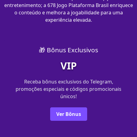
entretenimento; a 678 Jogo Plataforma Brasil enriquece
o conteúdo e melhora a jogabilidade para uma
experiência elevada.
🎁 Bônus Exclusivos
VIP
Receba bônus exclusivos do Telegram,
promoções especiais e códigos promocionais
únicos!
Ver Bônus