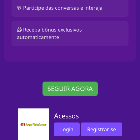
💬 Participe das conversas e interaja
🎁 Receba bônus exclusivos
automaticamente
SEGUIR AGORA
Acessos
Login
Registrar-se