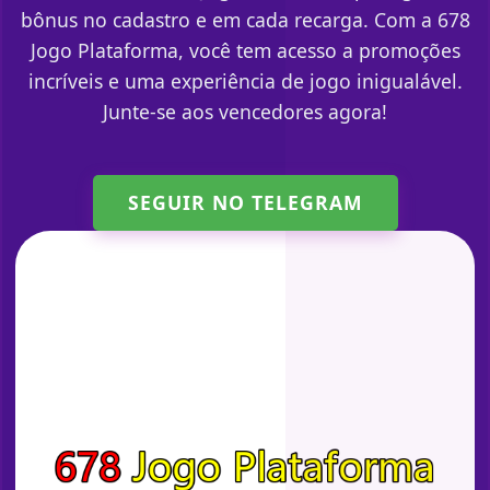
bônus no cadastro e em cada recarga. Com a 678
Jogo Plataforma, você tem acesso a promoções
incríveis e uma experiência de jogo inigualável.
Junte-se aos vencedores agora!
SEGUIR NO TELEGRAM