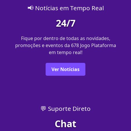
📢 Notícias em Tempo Real
24/7
Fique por dentro de todas as novidades,
promoções e eventos da 678 Jogo Plataforma
em tempo real!
Ver Notícias
💬 Suporte Direto
Chat