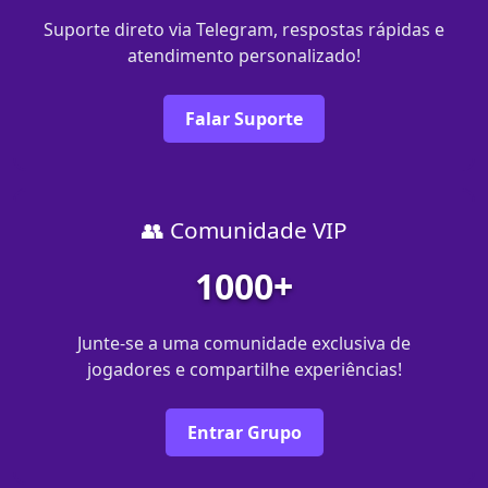
Suporte direto via Telegram, respostas rápidas e
atendimento personalizado!
Falar Suporte
👥 Comunidade VIP
1000+
Junte-se a uma comunidade exclusiva de
jogadores e compartilhe experiências!
Entrar Grupo