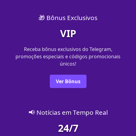
🎁 Bônus Exclusivos
VIP
Receba bônus exclusivos do Telegram,
promoções especiais e códigos promocionais
únicos!
Ver Bônus
📢 Notícias em Tempo Real
24/7