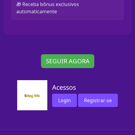
🎁 Receba bônus exclusivos
automaticamente
SEGUIR AGORA
Acessos
Login
Registrar-se