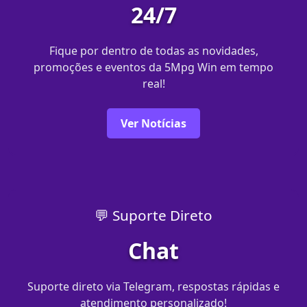
24/7
Fique por dentro de todas as novidades,
promoções e eventos da 5Mpg Win em tempo
real!
Ver Notícias
💬 Suporte Direto
Chat
Suporte direto via Telegram, respostas rápidas e
atendimento personalizado!