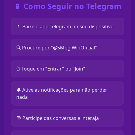
📱 Como Seguir no Telegram
📱 Baixe o app Telegram no seu dispositivo
🔍 Procure por "@5Mpg WinOficial"
👆 Toque em "Entrar" ou "Join"
🔔 Ative as notificações para não perder
nada
💬 Participe das conversas e interaja