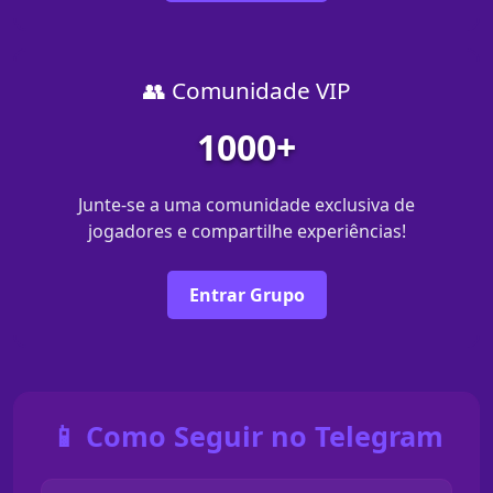
👥 Comunidade VIP
1000+
Junte-se a uma comunidade exclusiva de
jogadores e compartilhe experiências!
Entrar Grupo
📱 Como Seguir no Telegram