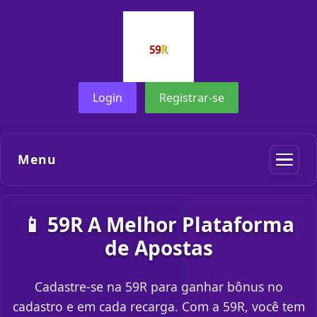
Login
Registrar-se
Menu
📱 59R A Melhor Plataforma
de Apostas
Cadastre-se na 59R para ganhar bônus no
cadastro e em cada recarga. Com a 59R, você tem