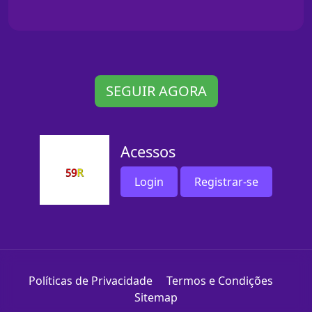
SEGUIR AGORA
Acessos
Login
Registrar-se
Políticas de Privacidade
Termos e Condições
Sitemap