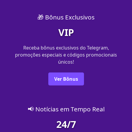
🎁 Bônus Exclusivos
VIP
Receba bônus exclusivos do Telegram,
promoções especiais e códigos promocionais
únicos!
Ver Bônus
📢 Notícias em Tempo Real
24/7