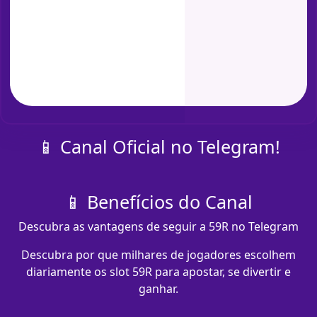
📱 Canal Oficial no Telegram!
📱 Benefícios do Canal
Descubra as vantagens de seguir a 59R no Telegram
Descubra por que milhares de jogadores escolhem
diariamente os slot 59R para apostar, se divertir e
ganhar.