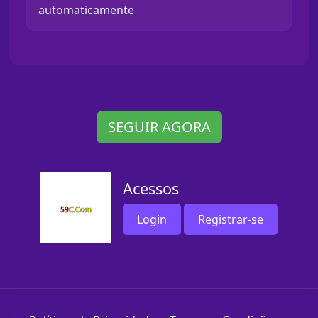
automaticamente
SEGUIR AGORA
Acessos
Login
Registrar-se