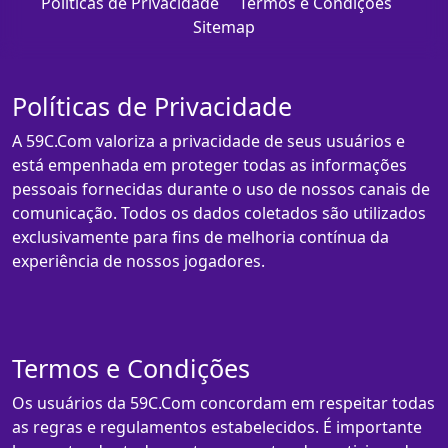
Políticas de Privacidade
Termos e Condições
Sitemap
Políticas de Privacidade
A 59C.Com valoriza a privacidade de seus usuários e
está empenhada em proteger todas as informações
pessoais fornecidas durante o uso de nossos canais de
comunicação. Todos os dados coletados são utilizados
exclusivamente para fins de melhoria contínua da
experiência de nossos jogadores.
Termos e Condições
Os usuários da 59C.Com concordam em respeitar todas
as regras e regulamentos estabelecidos. É importante