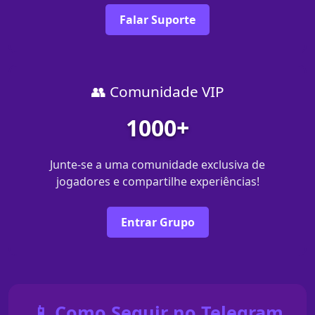
Falar Suporte
👥 Comunidade VIP
1000+
Junte-se a uma comunidade exclusiva de
jogadores e compartilhe experiências!
Entrar Grupo
📱 Como Seguir no Telegram