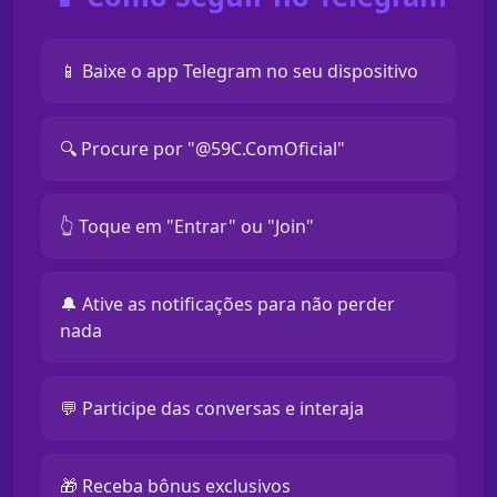
📱 Baixe o app Telegram no seu dispositivo
🔍 Procure por "@59C.ComOficial"
👆 Toque em "Entrar" ou "Join"
🔔 Ative as notificações para não perder
nada
💬 Participe das conversas e interaja
🎁 Receba bônus exclusivos