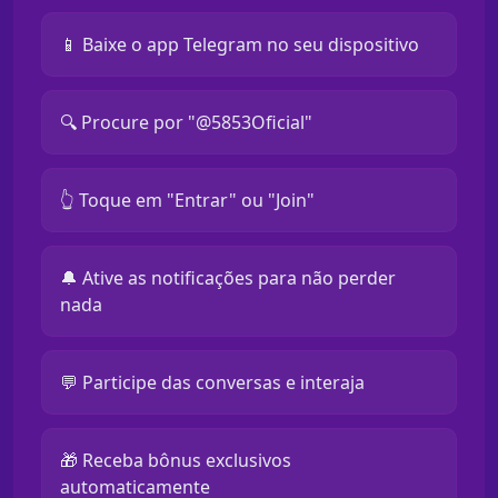
📱 Baixe o app Telegram no seu dispositivo
🔍 Procure por "@5853Oficial"
👆 Toque em "Entrar" ou "Join"
🔔 Ative as notificações para não perder
nada
💬 Participe das conversas e interaja
🎁 Receba bônus exclusivos
automaticamente