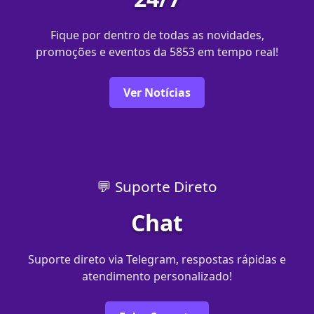
Fique por dentro de todas as novidades,
promoções e eventos da 5853 em tempo real!
Ver Notícias
💬 Suporte Direto
Chat
Suporte direto via Telegram, respostas rápidas e
atendimento personalizado!