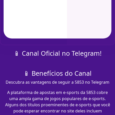
📱 Canal Oficial no Telegram!
📱 Benefícios do Canal
Descubra as vantagens de seguir a 5853 no Telegram
A plataforma de apostas em e-sports da 5853 cobre
uma ampla gama de jogos populares de e-sports.
Alguns dos títulos proeminentes de e-sports que você
pode esperar encontrar no site deles incluem