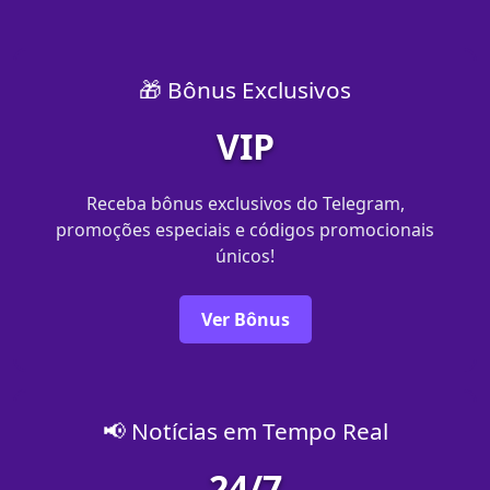
🎁 Bônus Exclusivos
VIP
Receba bônus exclusivos do Telegram,
promoções especiais e códigos promocionais
únicos!
Ver Bônus
📢 Notícias em Tempo Real
24/7