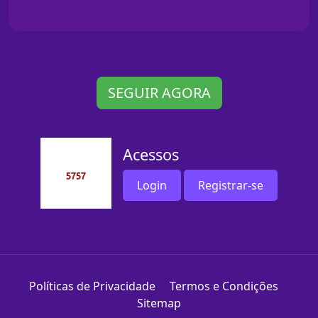
SEGUIR AGORA
Acessos
Login
Registrar-se
Políticas de Privacidade
Termos e Condições
Sitemap