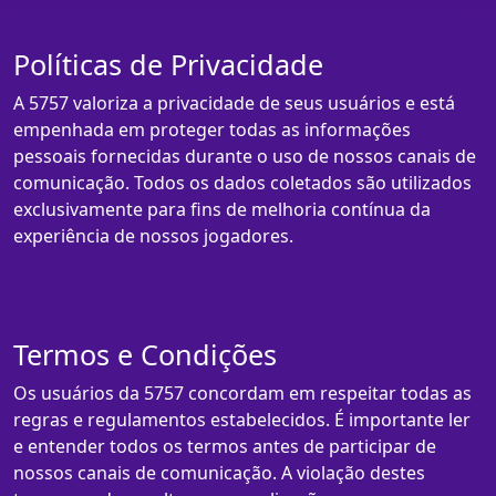
Políticas de Privacidade
A 5757 valoriza a privacidade de seus usuários e está
empenhada em proteger todas as informações
pessoais fornecidas durante o uso de nossos canais de
comunicação. Todos os dados coletados são utilizados
exclusivamente para fins de melhoria contínua da
experiência de nossos jogadores.
Termos e Condições
Os usuários da 5757 concordam em respeitar todas as
regras e regulamentos estabelecidos. É importante ler
e entender todos os termos antes de participar de
nossos canais de comunicação. A violação destes