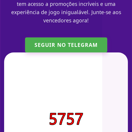
tem acesso a promoções incríveis e uma
experiência de jogo inigualável. Junte-se aos
vencedores agora!
SEGUIR NO TELEGRAM