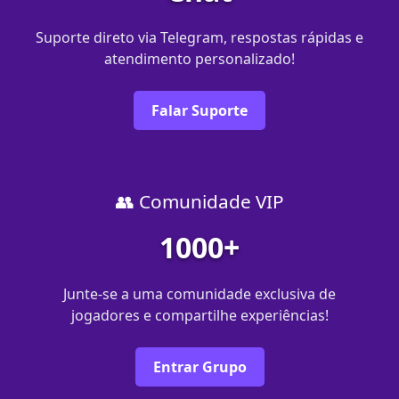
Suporte direto via Telegram, respostas rápidas e
atendimento personalizado!
Falar Suporte
👥 Comunidade VIP
1000+
Junte-se a uma comunidade exclusiva de
jogadores e compartilhe experiências!
Entrar Grupo