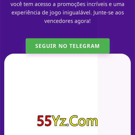
você tem acesso a promoções incríveis e uma
experiência de jogo inigualável. Junte-se aos
vencedores agora!
SEGUIR NO TELEGRAM