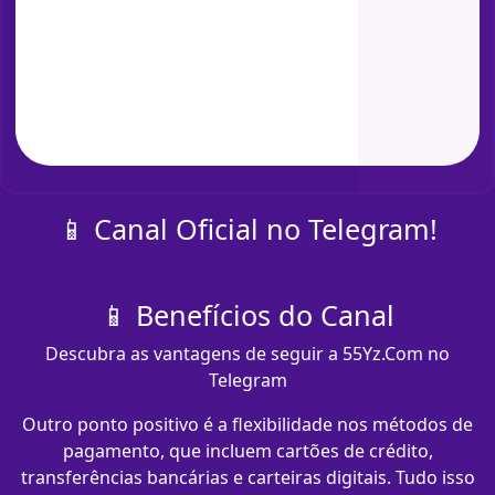
📱 Canal Oficial no Telegram!
📱 Benefícios do Canal
Descubra as vantagens de seguir a 55Yz.Com no
Telegram
Outro ponto positivo é a flexibilidade nos métodos de
pagamento, que incluem cartões de crédito,
transferências bancárias e carteiras digitais. Tudo isso