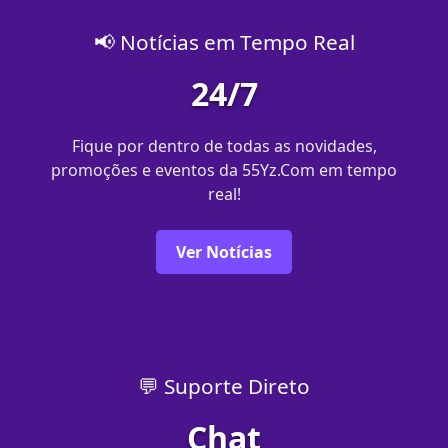
📢 Notícias em Tempo Real
24/7
Fique por dentro de todas as novidades,
promoções e eventos da 55Yz.Com em tempo
real!
Ver Notícias
💬 Suporte Direto
Chat