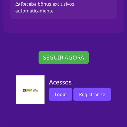
🎁 Receba bônus exclusivos
automaticamente
SEGUIR AGORA
Acessos
Login
Registrar-se