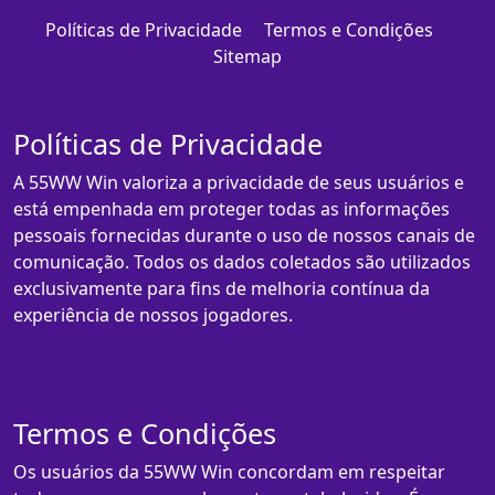
Políticas de Privacidade
Termos e Condições
Sitemap
Políticas de Privacidade
A 55WW Win valoriza a privacidade de seus usuários e
está empenhada em proteger todas as informações
pessoais fornecidas durante o uso de nossos canais de
comunicação. Todos os dados coletados são utilizados
exclusivamente para fins de melhoria contínua da
experiência de nossos jogadores.
Termos e Condições
Os usuários da 55WW Win concordam em respeitar