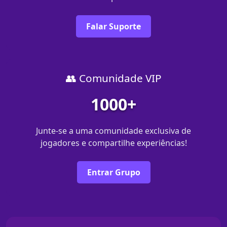
Falar Suporte
👥 Comunidade VIP
1000+
Junte-se a uma comunidade exclusiva de
jogadores e compartilhe experiências!
Entrar Grupo