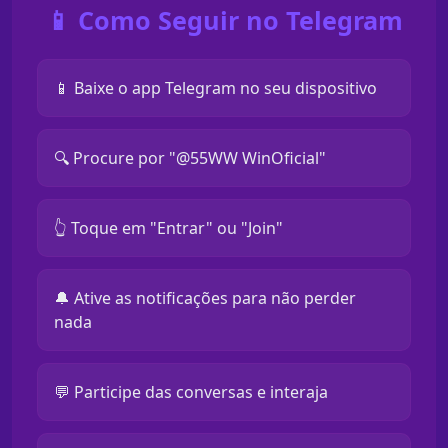
📱 Como Seguir no Telegram
📱 Baixe o app Telegram no seu dispositivo
🔍 Procure por "@55WW WinOficial"
👆 Toque em "Entrar" ou "Join"
🔔 Ative as notificações para não perder
nada
💬 Participe das conversas e interaja