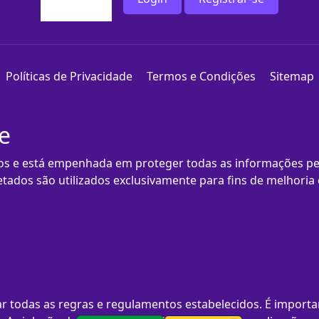
Políticas de Privacidade
Termos e Condições
Sitemap
de
rios e está empenhada em proteger todas as informações p
tados são utilizados exclusivamente para fins de melhoria
 todas as regras e regulamentos estabelecidos. É importa