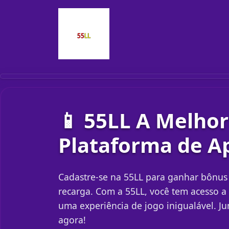
📱 55LL A Melhor
Plataforma de A
Cadastre-se na 55LL para ganhar bônus
recarga. Com a 55LL, você tem acesso a
uma experiência de jogo inigualável. J
agora!