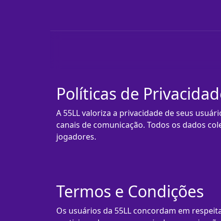
Políticas de Privacida
A 55LL valoriza a privacidade de seus usuá
canais de comunicação. Todos os dados cole
jogadores.
Termos e Condições
Os usuários da 55LL concordam em respeitar