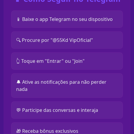
📱 Baixe o app Telegram no seu dispositivo
🔍 Procure por "@55Kd VipOficial"
👆 Toque em "Entrar" ou "Join"
🔔 Ative as notificações para não perder
nada
💬 Participe das conversas e interaja
🎁 Receba bônus exclusivos