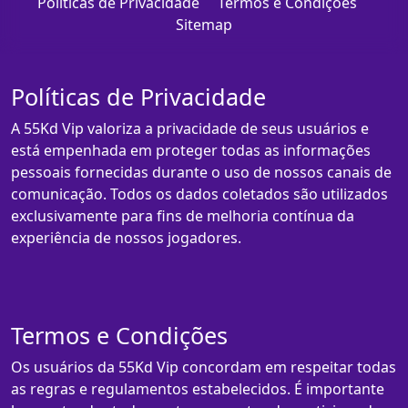
Políticas de Privacidade
Termos e Condições
Sitemap
Políticas de Privacidade
A 55Kd Vip valoriza a privacidade de seus usuários e
está empenhada em proteger todas as informações
pessoais fornecidas durante o uso de nossos canais de
comunicação. Todos os dados coletados são utilizados
exclusivamente para fins de melhoria contínua da
experiência de nossos jogadores.
Termos e Condições
Os usuários da 55Kd Vip concordam em respeitar todas
as regras e regulamentos estabelecidos. É importante