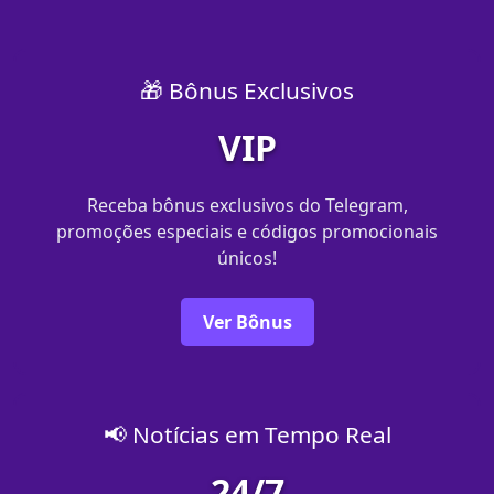
🎁 Bônus Exclusivos
VIP
Receba bônus exclusivos do Telegram,
promoções especiais e códigos promocionais
únicos!
Ver Bônus
📢 Notícias em Tempo Real
24/7