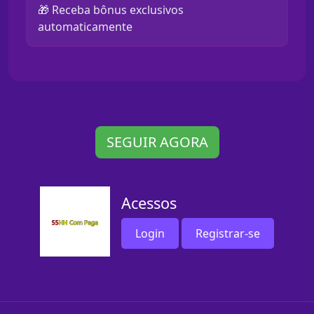
🎁 Receba bônus exclusivos
automaticamente
SEGUIR AGORA
Acessos
Login
Registrar-se