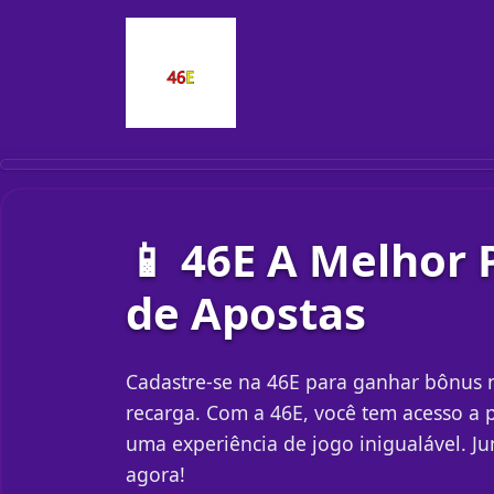
📱 46E A Melhor 
de Apostas
Cadastre-se na 46E para ganhar bônus 
recarga. Com a 46E, você tem acesso a 
uma experiência de jogo inigualável. J
agora!