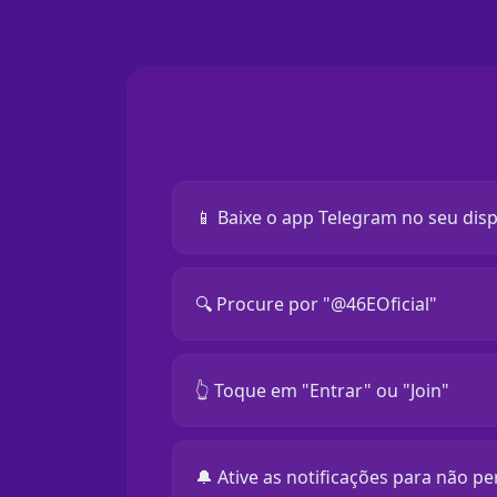
📱 Baixe o app Telegram no seu disp
🔍 Procure por "@46EOficial"
👆 Toque em "Entrar" ou "Join"
🔔 Ative as notificações para não p