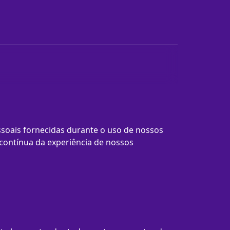
ssoais fornecidas durante o uso de nossos
 contínua da experiência de nossos