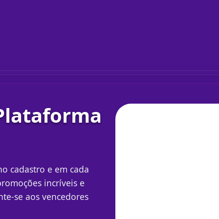
Plataforma
no cadastro e em cada
promoções incríveis e
unte-se aos vencedores