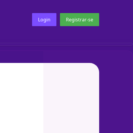
Login
Registrar-se