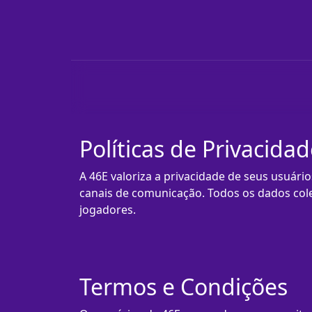
Políticas de Privacida
A 46E valoriza a privacidade de seus usuár
canais de comunicação. Todos os dados cole
jogadores.
Termos e Condições