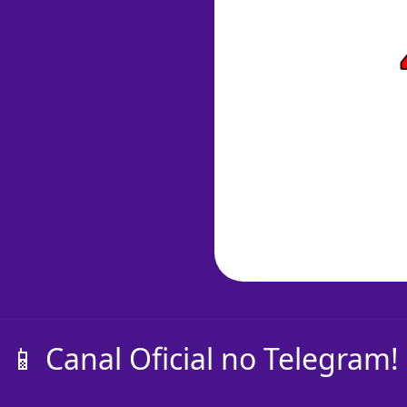
📱 Canal Oficial no Telegram!