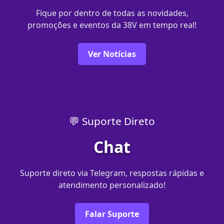
Fique por dentro de todas as novidades,
promoções e eventos da 38V em tempo real!
Ver Notícias
💬 Suporte Direto
Chat
Suporte direto via Telegram, respostas rápidas e
atendimento personalizado!
Falar Suporte