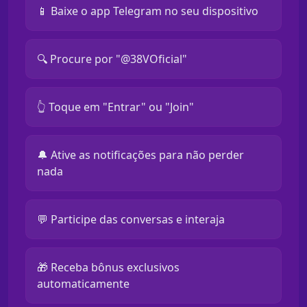
📱 Baixe o app Telegram no seu dispositivo
🔍 Procure por "@38VOficial"
👆 Toque em "Entrar" ou "Join"
🔔 Ative as notificações para não perder
nada
💬 Participe das conversas e interaja
🎁 Receba bônus exclusivos
automaticamente