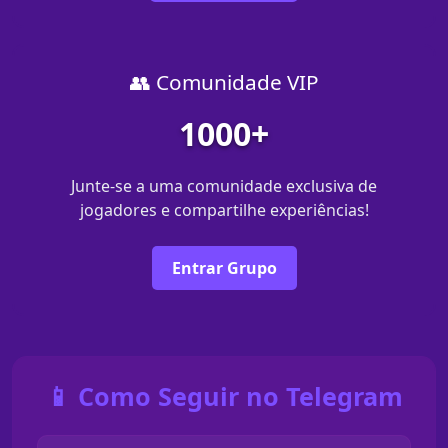
👥 Comunidade VIP
1000+
Junte-se a uma comunidade exclusiva de
jogadores e compartilhe experiências!
Entrar Grupo
📱 Como Seguir no Telegram