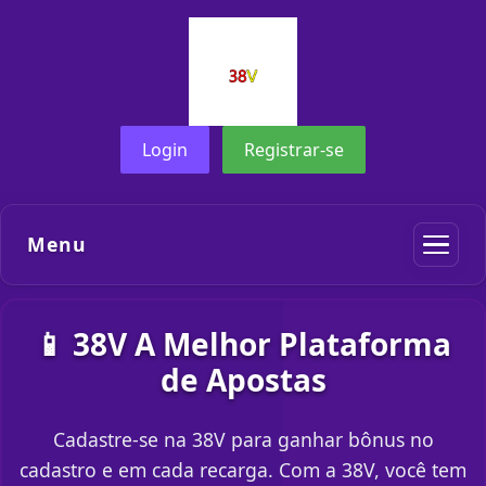
Login
Registrar-se
Menu
📱 38V A Melhor Plataforma
de Apostas
Cadastre-se na 38V para ganhar bônus no
cadastro e em cada recarga. Com a 38V, você tem