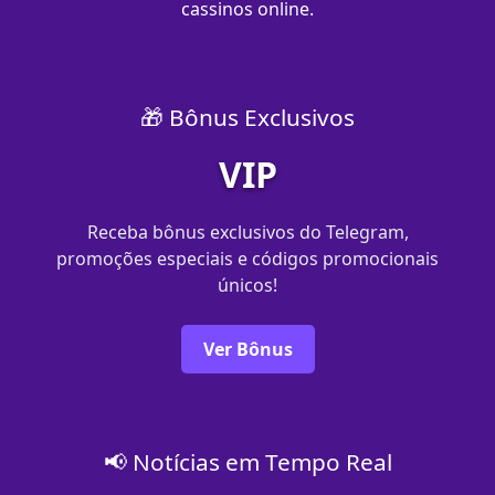
cassinos online.
🎁 Bônus Exclusivos
VIP
Receba bônus exclusivos do Telegram,
promoções especiais e códigos promocionais
únicos!
Ver Bônus
📢 Notícias em Tempo Real