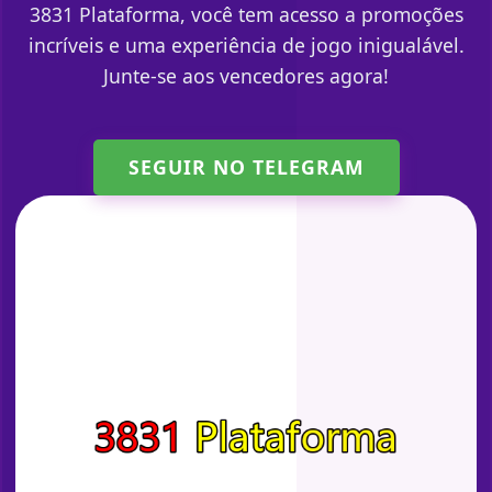
3831 Plataforma, você tem acesso a promoções
incríveis e uma experiência de jogo inigualável.
Junte-se aos vencedores agora!
SEGUIR NO TELEGRAM