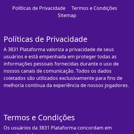
Políticas de Privacidade
Termos e Condições
Sitemap
Políticas de Privacidade
A 3831 Plataforma valoriza a privacidade de seus
usuários e está empenhada em proteger todas as
informações pessoais fornecidas durante o uso de
nossos canais de comunicação. Todos os dados
coletados são utilizados exclusivamente para fins de
melhoria contínua da experiência de nossos jogadores.
Termos e Condições
Os usuários da 3831 Plataforma concordam em