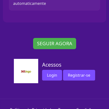
automaticamente
SEGUIR AGORA
Acessos
Login
Registrar-se