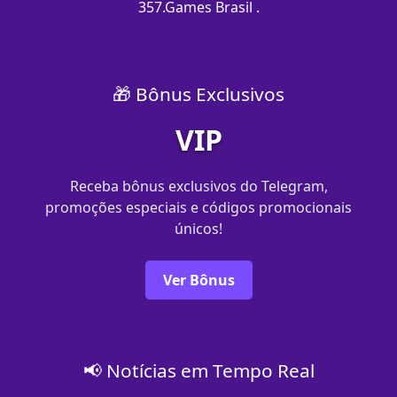
357.Games Brasil .
🎁 Bônus Exclusivos
VIP
Receba bônus exclusivos do Telegram,
promoções especiais e códigos promocionais
únicos!
Ver Bônus
📢 Notícias em Tempo Real