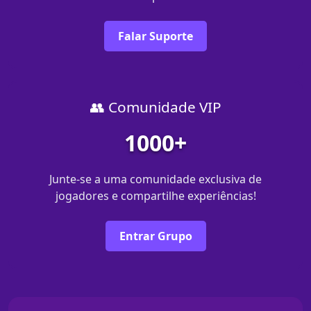
Falar Suporte
👥 Comunidade VIP
1000+
Junte-se a uma comunidade exclusiva de
jogadores e compartilhe experiências!
Entrar Grupo