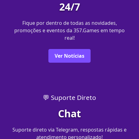
24/7
Fique por dentro de todas as novidades,
promoções e eventos da 357.Games em tempo
real!
Ver Notícias
💬 Suporte Direto
Chat
Suporte direto via Telegram, respostas rápidas e
atendimento personalizado!