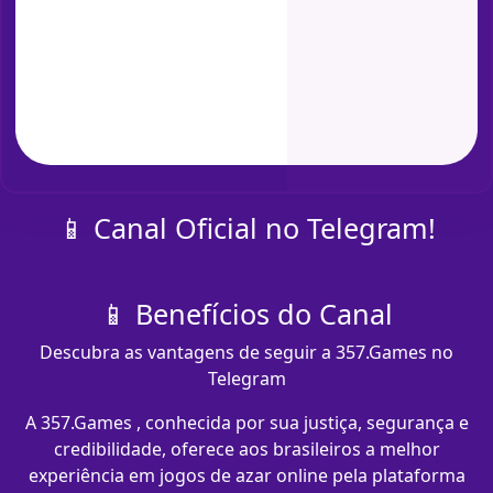
📱 Canal Oficial no Telegram!
📱 Benefícios do Canal
Descubra as vantagens de seguir a 357.Games no
Telegram
A 357.Games , conhecida por sua justiça, segurança e
credibilidade, oferece aos brasileiros a melhor
experiência em jogos de azar online pela plataforma