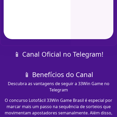
📱 Canal Oficial no Telegram!
📱 Benefícios do Canal
Descubra as vantagens de seguir a 33Win Game no
Telegram
O concurso Lotofácil 33Win Game Brasil é especial por
marcar mais um passo na sequência de sorteios que
movimentam apostadores semanalmente. Além disso,