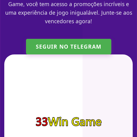
Game, você tem acesso a promoções incríveis e
uma experiência de jogo inigualável. Junte-se aos
vencedores agora!
SEGUIR NO TELEGRAM