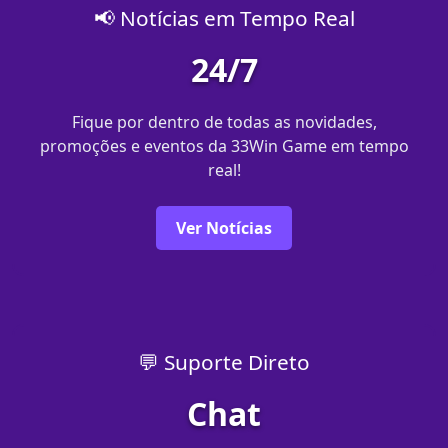
📢 Notícias em Tempo Real
24/7
Fique por dentro de todas as novidades,
promoções e eventos da 33Win Game em tempo
real!
Ver Notícias
💬 Suporte Direto
Chat