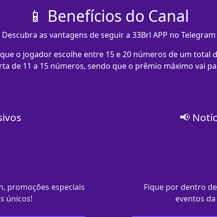
📱 Benefícios do Canal
Descubra as vantagens de seguir a 33Brl APP no Telegram
 que o jogador escolhe entre 15 e 20 números de um total d
rta de 11 a 15 números, sendo que o prêmio máximo vai pa
sivos
📢 Notí
m, promoções especiais
Fique por dentro d
s únicos!
eventos da