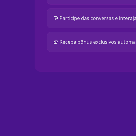
💬 Participe das conversas e interaj
🎁 Receba bônus exclusivos autom