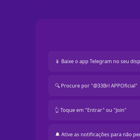
📱 Baixe o app Telegram no seu disp
🔍 Procure por "@33Brl APPOficial"
👆 Toque em "Entrar" ou "Join"
🔔 Ative as notificações para não p