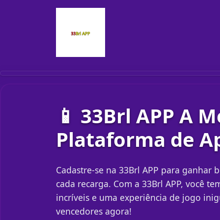
📱 33Brl APP A M
Plataforma de A
Cadastre-se na 33Brl APP para ganhar 
cada recarga. Com a 33Brl APP, você t
incríveis e uma experiência de jogo inig
vencedores agora!