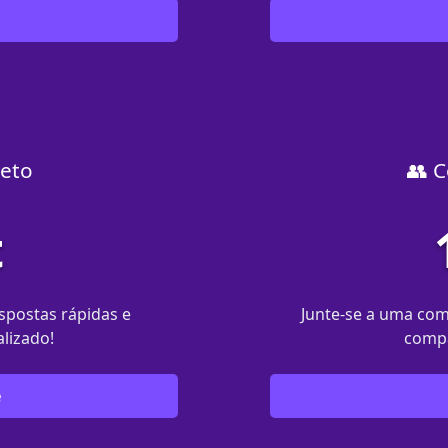
reto
👥 
t
espostas rápidas e
Junte-se a uma com
lizado!
compa
e