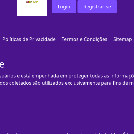
Login
Registrar-se
Políticas de Privacidade
Termos e Condições
Sitemap
de
 usuários e está empenhada em proteger todas as informaçõ
os coletados são utilizados exclusivamente para fins de m