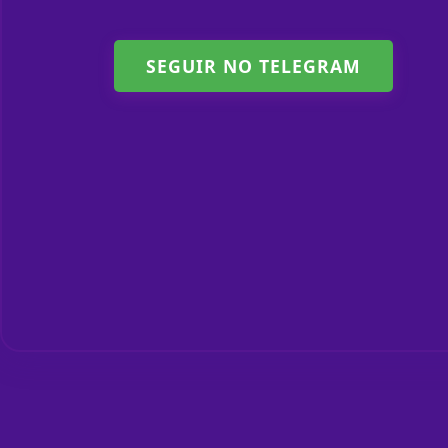
SEGUIR NO TELEGRAM