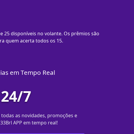
e 25 disponíveis no volante. Os prêmios são
ra quem acerta todos os 15.
cias em Tempo Real
24/7
e todas as novidades, promoções e
 33Brl APP em tempo real!