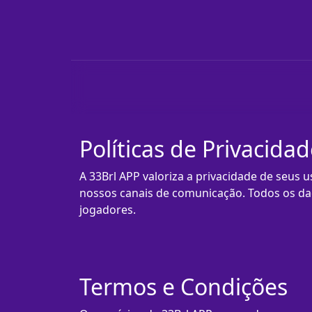
Políticas de Privacida
A 33Brl APP valoriza a privacidade de seus
nossos canais de comunicação. Todos os dad
jogadores.
Termos e Condições