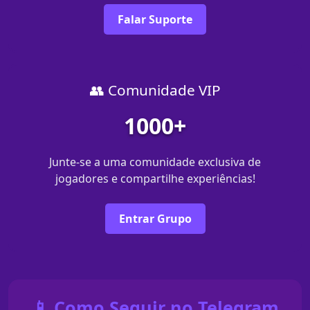
Falar Suporte
👥 Comunidade VIP
1000+
Junte-se a uma comunidade exclusiva de
jogadores e compartilhe experiências!
Entrar Grupo
📱 Como Seguir no Telegram