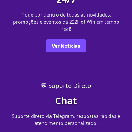
Fique por dentro de todas as novidades,
promoções e eventos da 222Hot Win em tempo
real!
Ver Notícias
💬 Suporte Direto
Chat
Suporte direto via Telegram, respostas rápidas e
atendimento personalizado!