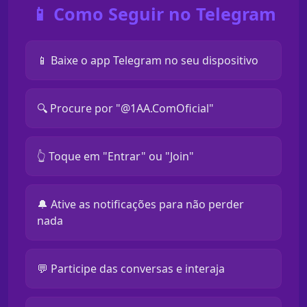
📱 Como Seguir no Telegram
📱 Baixe o app Telegram no seu dispositivo
🔍 Procure por "@1AA.ComOficial"
👆 Toque em "Entrar" ou "Join"
🔔 Ative as notificações para não perder
nada
💬 Participe das conversas e interaja