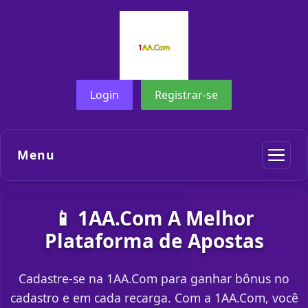
Login
Registrar-se
Menu
📱 1AA.Com A Melhor
Plataforma de Apostas
Cadastre-se na 1AA.Com para ganhar bônus no
cadastro e em cada recarga. Com a 1AA.Com, você