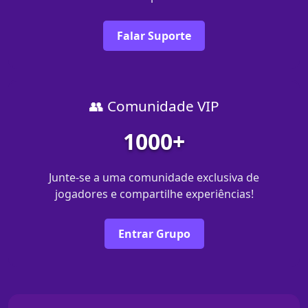
Falar Suporte
👥 Comunidade VIP
1000+
Junte-se a uma comunidade exclusiva de
jogadores e compartilhe experiências!
Entrar Grupo