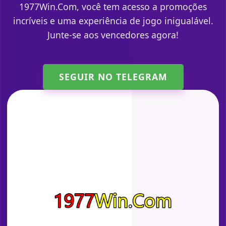
1977Win.Com, você tem acesso a promoções
incríveis e uma experiência de jogo inigualável.
Junte-se aos vencedores agora!
SEGUIR NO TELEGRAM