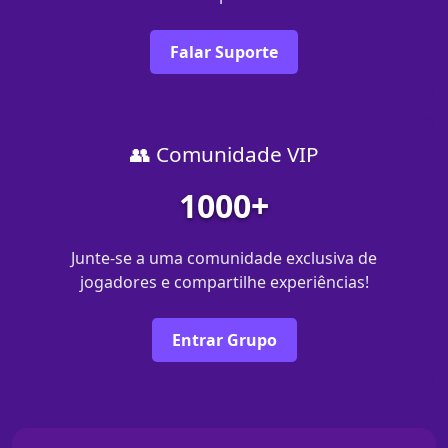
Falar Suporte
👥 Comunidade VIP
1000+
Junte-se a uma comunidade exclusiva de
jogadores e compartilhe experiências!
Entrar Grupo