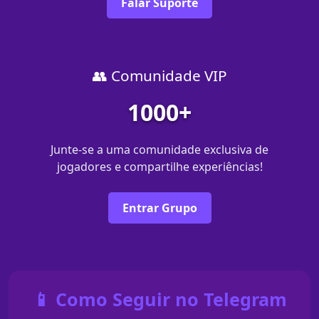
Falar Suporte
👥 Comunidade VIP
1000+
Junte-se a uma comunidade exclusiva de
jogadores e compartilhe experiências!
Entrar Grupo
📱 Como Seguir no Telegram