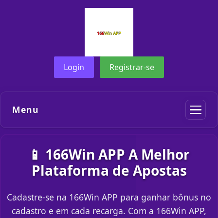
Login
Registrar-se
Menu
📱 166Win APP A Melhor
Plataforma de Apostas
Cadastre-se na 166Win APP para ganhar bônus no
cadastro e em cada recarga. Com a 166Win APP,