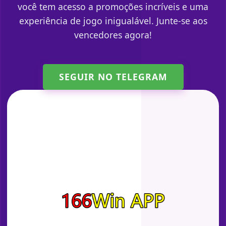
você tem acesso a promoções incríveis e uma
experiência de jogo inigualável. Junte-se aos
vencedores agora!
SEGUIR NO TELEGRAM