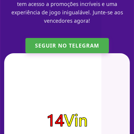
tem acesso a promoções incríveis e uma
experiência de jogo inigualável. Junte-se aos
vencedores agora!
SEGUIR NO TELEGRAM