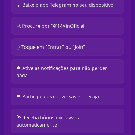
📱 Baixe o app Telegram no seu dispositivo
🔍 Procure por "@14VinOficial"
👆 Toque em "Entrar" ou "Join"
🔔 Ative as notificações para não perder
nada
💬 Participe das conversas e interaja
🎁 Receba bônus exclusivos
automaticamente