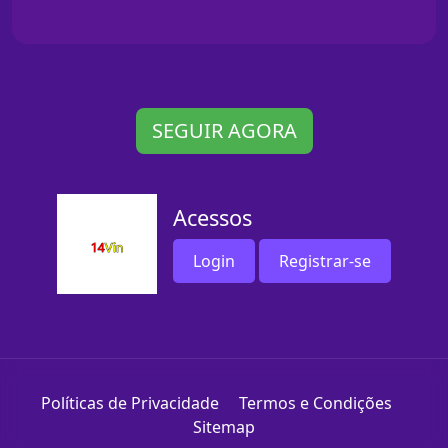
SEGUIR AGORA
Acessos
Login
Registrar-se
Políticas de Privacidade
Termos e Condições
Sitemap