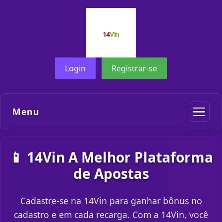
Login
Registrar-se
Menu
📱 14Vin A Melhor Plataforma
de Apostas
Cadastre-se na 14Vin para ganhar bônus no
cadastro e em cada recarga. Com a 14Vin, você