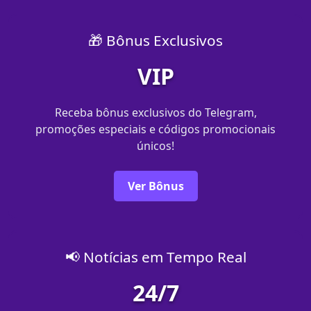
🎁 Bônus Exclusivos
VIP
Receba bônus exclusivos do Telegram,
promoções especiais e códigos promocionais
únicos!
Ver Bônus
📢 Notícias em Tempo Real
24/7