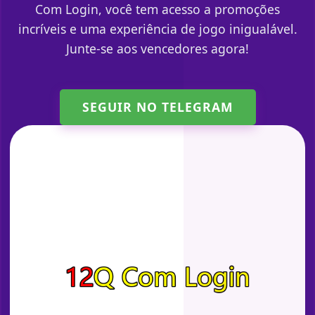
Com Login, você tem acesso a promoções
incríveis e uma experiência de jogo inigualável.
Junte-se aos vencedores agora!
SEGUIR NO TELEGRAM