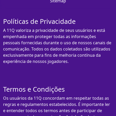
Sitemap
Políticas de Privacidade
A 11Q valoriza a privacidade de seus usuários e está
empenhada em proteger todas as informações
pessoais fornecidas durante o uso de nossos canais de
comunicação. Todos os dados coletados são utilizados
exclusivamente para fins de melhoria contínua da
experiência de nossos jogadores.
Termos e Condições
Os usuários da 11Q concordam em respeitar todas as
regras e regulamentos estabelecidos. É importante ler
e entender todos os termos antes de participar de