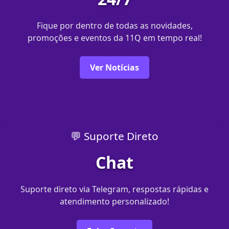
Fique por dentro de todas as novidades,
promoções e eventos da 11Q em tempo real!
Ver Notícias
💬 Suporte Direto
Chat
Suporte direto via Telegram, respostas rápidas e
atendimento personalizado!