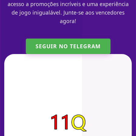
acesso a promoções incríveis e uma experiência
de jogo inigualável. Junte-se aos vencedores
agora!
SEGUIR NO TELEGRAM