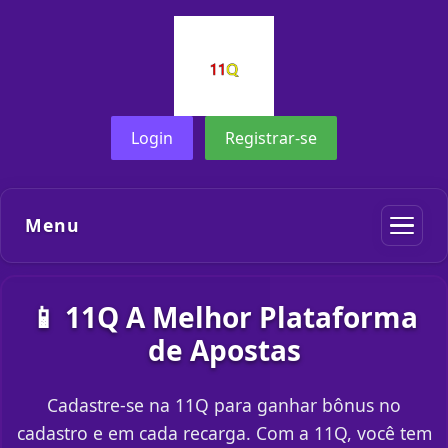
Login
Registrar-se
Menu
📱 11Q A Melhor Plataforma
de Apostas
Cadastre-se na 11Q para ganhar bônus no
cadastro e em cada recarga. Com a 11Q, você tem