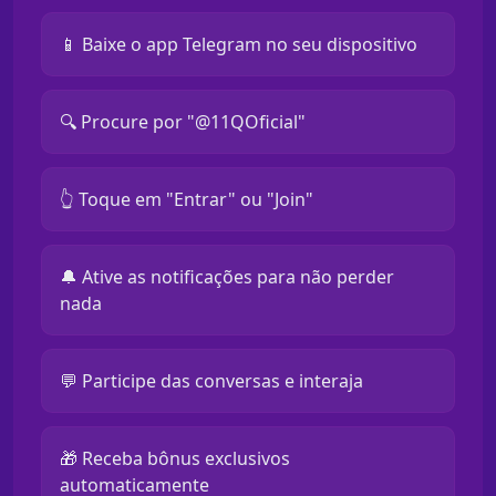
📱 Baixe o app Telegram no seu dispositivo
🔍 Procure por "@11QOficial"
👆 Toque em "Entrar" ou "Join"
🔔 Ative as notificações para não perder
nada
💬 Participe das conversas e interaja
🎁 Receba bônus exclusivos
automaticamente