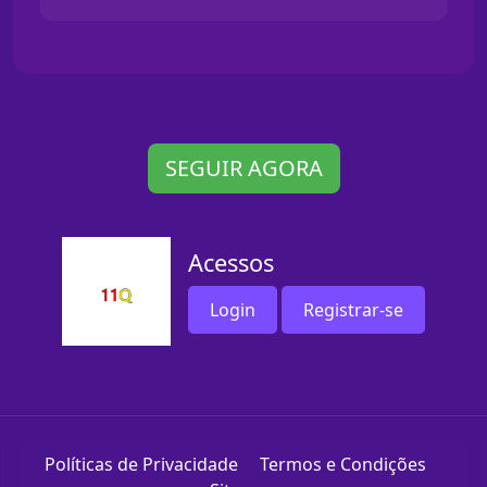
SEGUIR AGORA
Acessos
Login
Registrar-se
Políticas de Privacidade
Termos e Condições